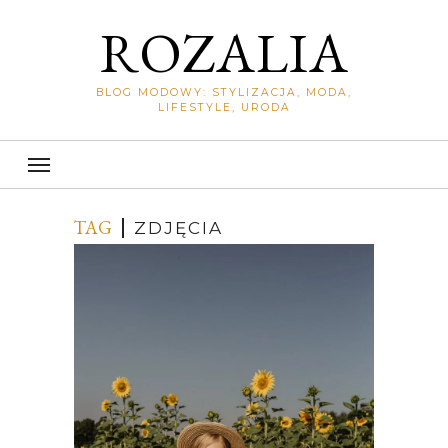
ROZALIA
BLOG MODOWY: STYLIZACJA, MODA,
LIFESTYLE, URODA
TAG
ZDJĘCIA