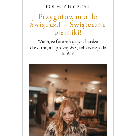
POLECANY POST
Przygotowania do
Świąt cz.I – Świąteczne
pierniki!
Wiem, że fotorelacja jest bardzo
obszerna, ale proszę Was, zobaczcie ją do
końca!