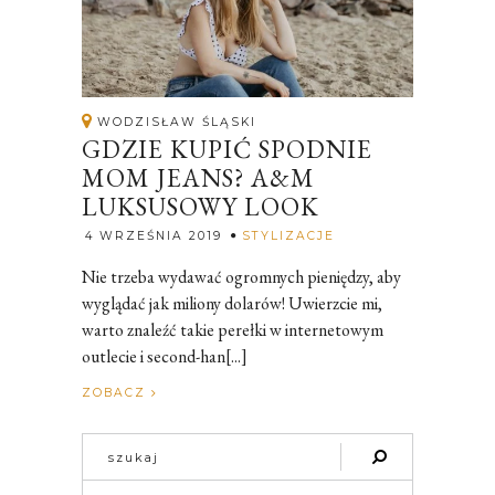
WODZISŁAW ŚLĄSKI
GDZIE KUPIĆ SPODNIE
MOM JEANS? A&M
LUKSUSOWY LOOK
Rozalia
4 WRZEŚNIA 2019
STYLIZACJE
Nie trzeba wydawać ogromnych pieniędzy, aby
wyglądać jak miliony dolarów! Uwierzcie mi,
warto znaleźć takie perełki w internetowym
outlecie i second-han[...]
ZOBACZ