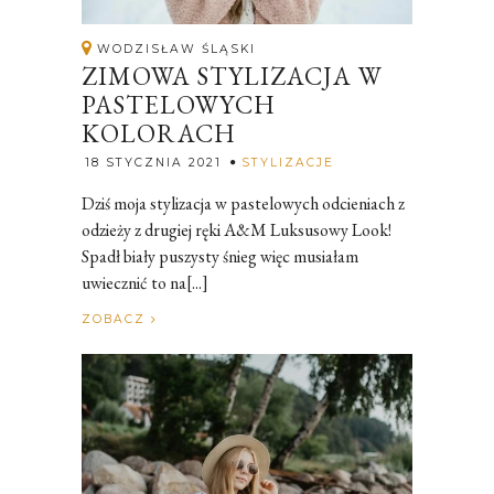
WODZISŁAW ŚLĄSKI
ZIMOWA STYLIZACJA W
PASTELOWYCH
KOLORACH
Rozalia
18 STYCZNIA 2021
STYLIZACJE
Dziś moja stylizacja w pastelowych odcieniach z
odzieży z drugiej ręki A&M Luksusowy Look!
Spadł biały puszysty śnieg więc musiałam
uwiecznić to na[...]
ZOBACZ