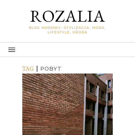
ROZALIA
BLOG MODOWY: STYLIZACJA, MODA,
LIFESTYLE, URODA
TAG
POBYT