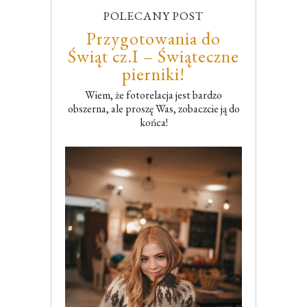
POLECANY POST
Przygotowania do
Świąt cz.I – Świąteczne
pierniki!
Wiem, że fotorelacja jest bardzo
obszerna, ale proszę Was, zobaczcie ją do
końca!