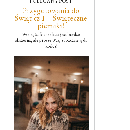
POLECANY POST
Przygotowania do
Świąt cz.I – Świąteczne
pierniki!
Wiem, że fotorelacja jest bardzo
obszerna, ale proszę Was, zobaczcie ją do
końca!