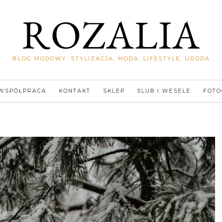
ROZALIA
BLOG MODOWY: STYLIZACJA, MODA, LIFESTYLE, URODA
WSPÓŁPRACA
KONTAKT
SKLEP
ŚLUB I WESELE
FOTO