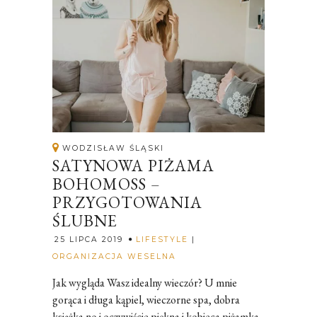
WODZISŁAW ŚLĄSKI
SATYNOWA PIŻAMA
BOHOMOSS –
PRZYGOTOWANIA
ŚLUBNE
25 LIPCA 2019
LIFESTYLE
|
Rozalia
ORGANIZACJA WESELNA
Jak wygląda Wasz idealny wieczór? U mnie
gorąca i długa kąpiel, wieczorne spa, dobra
książka no i oczywiście piękna i kobieca piżamka.