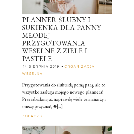
PLANNER ŚLUBNY I
SUKIENKA DLA PANNY
MŁODEJ –
PRZYGOTOWANIA
WESELNE Z ZIELE I
PASTELE
14 SIERPNIA 2019
ORGANIZACJA
Rozalia
WESELNA
Przygotowania do ślubu idą pełną parą, ale to
wszystko zasługa mojego nowego plannera!
Przerabiałam już naprawdę wiele terminarzy i
muszę przyznać, �[...]
ZOBACZ