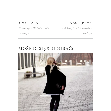
POPRZENI
NASTĘPNY
Kosmetyki Bishojo moja
Wakacyjny hit klapki i
recenzja
sandały
MOŻE CI SIĘ SPODOBAĆ: