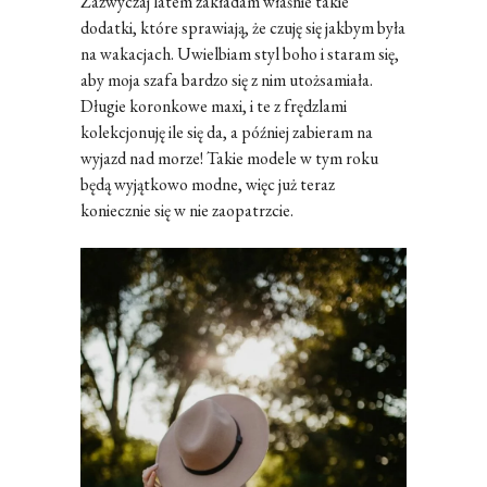
Zazwyczaj latem zakładam właśnie takie
dodatki, które sprawiają, że czuję się jakbym była
na wakacjach. Uwielbiam styl boho i staram się,
aby moja szafa bardzo się z nim utożsamiała.
Długie koronkowe maxi, i te z frędzlami
kolekcjonuję ile się da, a później zabieram na
wyjazd nad morze! Takie modele w tym roku
będą wyjątkowo modne, więc już teraz
koniecznie się w nie zaopatrzcie.