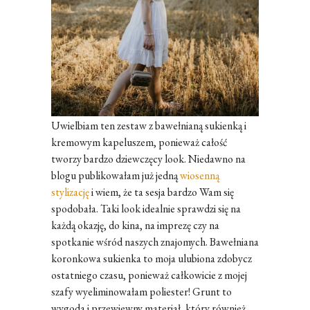
Uwielbiam ten zestaw z bawełnianą sukienką i
kremowym kapeluszem, ponieważ całość
tworzy bardzo dziewczęcy look. Niedawno na
blogu publikowałam już jedną
wiosenną
stylizację
i wiem, że ta sesja bardzo Wam się
spodobała. Taki look idealnie sprawdzi się na
każdą okazję, do kina, na imprezę czy na
spotkanie wśród naszych znajomych. Bawełniana
koronkowa sukienka to moja ulubiona zdobycz
ostatniego czasu, ponieważ całkowicie z mojej
szafy wyeliminowałam poliester! Grunt to
wygoda i przewiewny materiał, który również