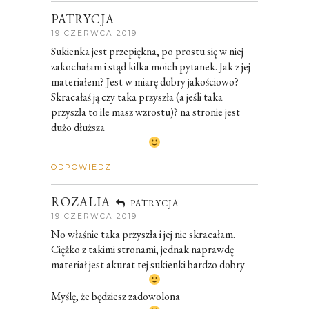
PATRYCJA
19 CZERWCA 2019
Sukienka jest przepiękna, po prostu się w niej
zakochałam i stąd kilka moich pytanek. Jak z jej
materiałem? Jest w miarę dobry jakościowo?
Skracałaś ją czy taka przyszła (a jeśli taka
przyszła to ile masz wzrostu)? na stronie jest
dużo dłuższa
ODPOWIEDZ
ROZALIA
PATRYCJA
19 CZERWCA 2019
No właśnie taka przyszła i jej nie skracałam.
Ciężko z takimi stronami, jednak naprawdę
materiał jest akurat tej sukienki bardzo dobry
Myślę, że będziesz zadowolona