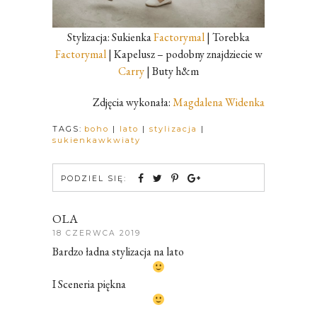
Stylizacja: Sukienka
Factorymal
| Torebka
Factorymal
| Kapelusz – podobny znajdziecie w
Carry
| Buty h&m
Zdjęcia wykonała:
Magdalena Widenka
TAGS:
boho
|
lato
|
stylizacja
|
sukienkawkwiaty
PODZIEL SIĘ:
OLA
18 CZERWCA 2019
Bardzo ładna stylizacja na lato
I Sceneria piękna