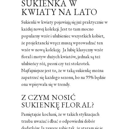
SUKIENKA W
KWIATY NA LATO
Sukienki w kwiaty pojawiają się już praktycznie w
każdej nowej kolekcji. Jest to tam mocno
popularny wzór i ulubieniec wszystkich kobiet,
że projektancki wręcz muszą wprowadzać ten
wzór w nową kolekcję. Ja lubię klasyczny wzór
floral i motyw dużych kwiatów, jednak są też
ulubieńcy róż, peoni czy też stokrotek.
Najfajniejsze jest to, że w taką sukienkę można
zapatrzeć się każdego sezonu, bo na 99% będzie
ona wpisywała się w trendy.
Z CZYM NOSIĆ
SUKIENKĘ FLORAL?
Pamiętajcie kochani, że w takich stylizacjach
trzeba uważać i dbać o odpowiedni dobór
dodatków. Ja zawsze robię tak, że staram się je