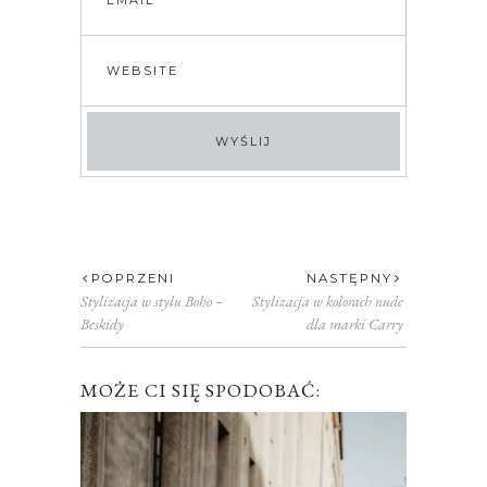
POPRZENI
NASTĘPNY
Stylizacja w stylu Boho –
Stylizacja w kolorach nude
Beskidy
dla marki Carry
MOŻE CI SIĘ SPODOBAĆ: