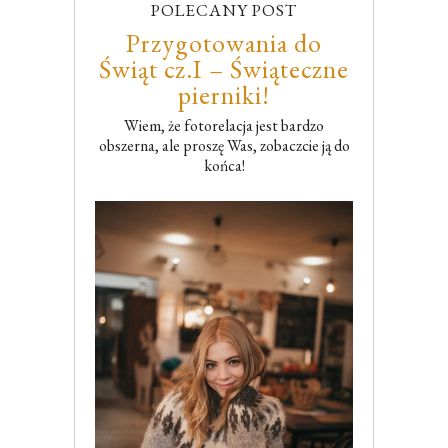
POLECANY POST
Przygotowania do
Świąt cz.I – Świąteczne
pierniki!
Wiem, że fotorelacja jest bardzo
obszerna, ale proszę Was, zobaczcie ją do
końca!