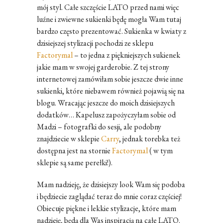
mój styl. Całe szczęście LATO przed nami więc
luźne i zwiewne sukienki będę mogła Wam tutaj
bardzo często prezentować. Sukienka w kwiaty z
dzisiejszej stylizacji pochodzi ze sklepu
Factorymal
– to jedna z piękniejszych sukienek
jakie mam w swojej garderobie. Z tej strony
internetowej zamówiłam sobie jeszcze dwie inne
sukienki, które niebawem również pojawią się na
blogu. Wracając jeszcze do moich dzisiejszych
dodatków… Kapelusz zapożyczyłam sobie od
Madzi – fotografki do sesji, ale podobny
znajdziecie w sklepie
Carry
, jednak torebka też
dostępna jest na stornie
Factorymal
( w tym
sklepie są same perełki!).
Mam nadzieję, że dzisiejszy look Wam się podoba
i będziecie zaglądać teraz do mnie coraz częściej!
Obiecuje piękne i lekkie stylizacje, które mam
nadzieję, będą dla Was inspiracją na całe LATO.