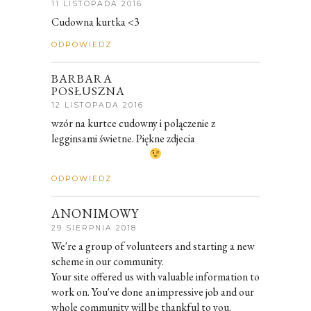
11 LISTOPADA 2016
Cudowna kurtka <3
ODPOWIEDZ
BARBARA
POSŁUSZNA
12 LISTOPADA 2016
wzór na kurtce cudowny i polączenie z
legginsami świetne. Piękne zdjecia
ODPOWIEDZ
ANONIMOWY
29 SIERPNIA 2018
We're a group of volunteers and starting a new
scheme in our community.
Your site offered us with valuable information to
work on. You've done an impressive job and our
whole community will be thankful to you.