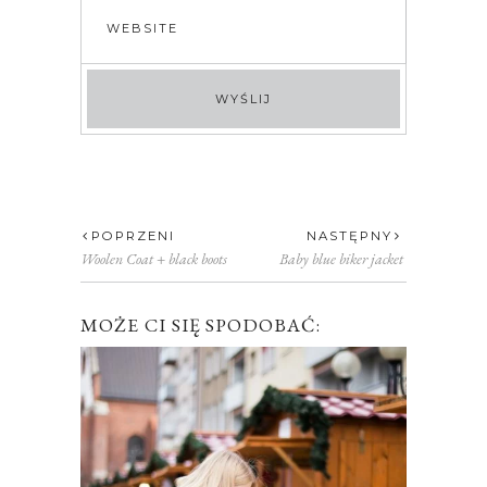
POPRZENI
NASTĘPNY
Woolen Coat + black boots
Baby blue biker jacket
MOŻE CI SIĘ SPODOBAĆ: