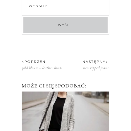
POPRZENI
NASTĘPNY
gold blouse + leather shorts
new ripped jeans
MOŻE CI SIĘ SPODOBAĆ: