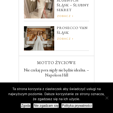
ŚLUBNYCH
ŚLĄSK – ŚLUBNY
SEKRET
ZOBACZ
PROSECCO VAN
ŚLĄSK
ZOBACZ
MOTTO ŻYCIOWE
Nie czekaj pora nigdy nie będzie idealna. –
Napoleon Hill
Ta strona korzysta z ciasteczek aby świadczyć usługi na
najwyższym poziomie. Dalsze korzystanie ze strony oznacza,
POLECANY POST
że zgadzasz się na ich użycie.
Przygotowania do
Zgoda
Nie zgadzam się
Polityka prywatności
Świąt cz.I – Świąteczne