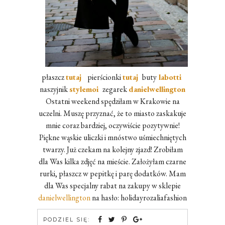
płaszcz
tutaj
pierścionki
tutaj
buty
labotti
naszyjnik
stylemoi
zegarek
danielwellington
Ostatni weekend spędziłam w Krakowie na
uczelni. Muszę przyznać, że to miasto zaskakuje
mnie coraz bardziej, oczywiście pozytywnie!
Piękne wąskie uliczki i mnóstwo uśmiechniętych
twarzy. Już czekam na kolejny zjazd! Zrobiłam
dla Was kilka zdjęć na mieście. Założyłam czarne
rurki, płaszcz w pepitkę i parę dodatków. Mam
dla Was specjalny rabat na zakupy w sklepie
danielwellington
na hasło: holidayrozaliafashion
PODZIEL SIĘ: