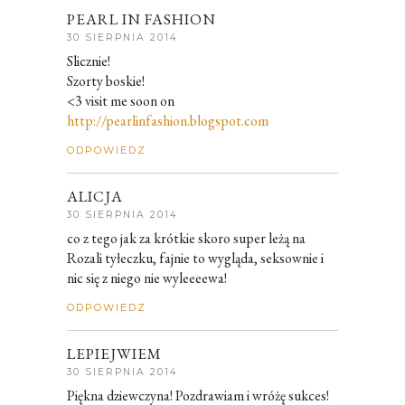
PEARL IN FASHION
30 SIERPNIA 2014
Slicznie!
Szorty boskie!
<3 visit me soon on
http://pearlinfashion.blogspot.com
ODPOWIEDZ
ALICJA
30 SIERPNIA 2014
co z tego jak za krótkie skoro super leżą na
Rozali tyłeczku, fajnie to wygląda, seksownie i
nic się z niego nie wyleeeewa!
ODPOWIEDZ
LEPIEJWIEM
30 SIERPNIA 2014
Piękna dziewczyna! Pozdrawiam i wróżę sukces!