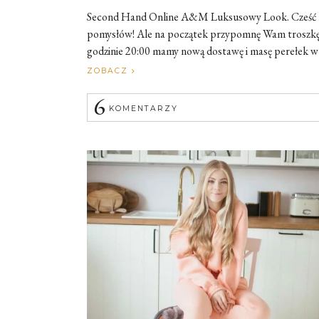
Second Hand Online A&M Luksusowy Look. Cześć i c
pomysłów! Ale na początek przypomnę Wam troszkę o
godzinie 20:00 mamy nową dostawę i masę perełek w nasz
ZOBACZ
6
KOMENTARZY