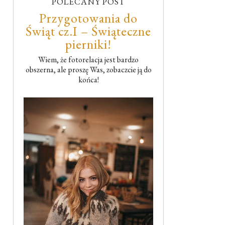
POLECANY POST
Przygotowania do
Świąt cz.I – Świąteczne
pierniki!
Wiem, że fotorelacja jest bardzo
obszerna, ale proszę Was, zobaczcie ją do
końca!