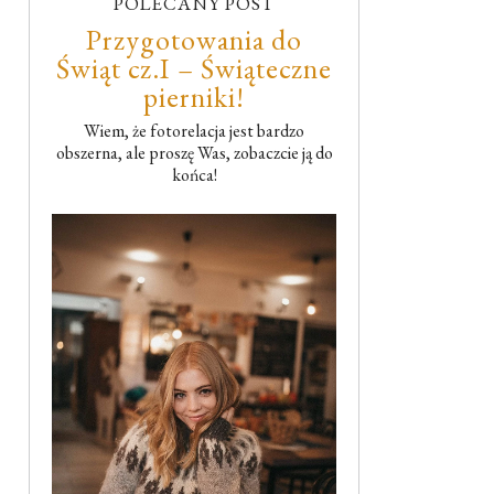
POLECANY POST
Przygotowania do
Świąt cz.I – Świąteczne
pierniki!
Wiem, że fotorelacja jest bardzo
obszerna, ale proszę Was, zobaczcie ją do
końca!