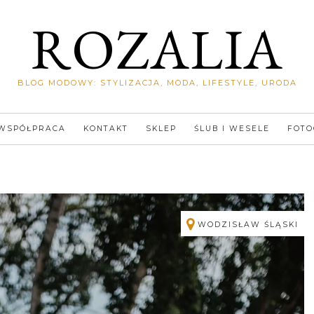
ROZALIA
BLOG MODOWY: STYLIZACJA, MODA, LIFESTYLE, URODA
WSPÓŁPRACA
KONTAKT
SKLEP
ŚLUB I WESELE
FOTO
WODZISŁAW ŚLĄSKI