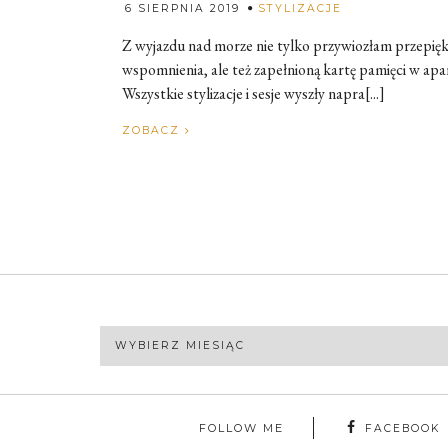
Rozalia
6 SIERPNIA 2019
STYLIZACJE
Z wyjazdu nad morze nie tylko przywiozłam przepię
wspomnienia, ale też zapełnioną kartę pamięci w apar
Wszystkie stylizacje i sesje wyszły napra[...]
ZOBACZ
Archiwa
FOLLOW ME
FACEBOOK