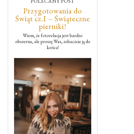
POLECANY POST
Przygotowania do
Świąt cz.I – Świąteczne
pierniki!
Wiem, że fotorelacja jest bardzo
obszerna, ale proszę Was, zobaczcie ją do
końca!