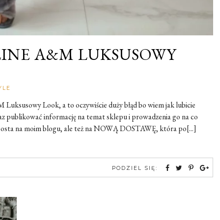
INE A&M LUKSUSOWY
Rozalia
YLE
 Luksusowy Look, a to oczywiście duży błąd bo wiem jak lubicie
raz publikować informację na temat sklepu i prowadzenia go na co
 posta na moim blogu, ale też na NOWĄ DOSTAWĘ, która po[...]
PODZIEL SIĘ: