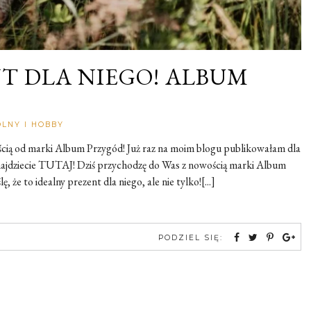
T DLA NIEGO! ALBUM
Rozalia
LNY I HOBBY
ością od marki Album Przygód! Już raz na moim blogu publikowałam dla
najdziecie TUTAJ! Dziś przychodzę do Was z nowością marki Album
 że to idealny prezent dla niego, ale nie tylko![...]
PODZIEL SIĘ: