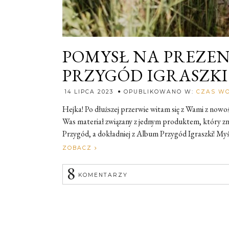
POMYSŁ NA PREZEN
PRZYGÓD IGRASZKI
14 LIPCA 2023
OPUBLIKOWANO W:
CZAS WO
Hejka! Po dłuższej przerwie witam się z Wami z now
Was materiał związany z jednym produktem, który z
Przygód, a dokładniej z Album Przygód Igraszki! Myślę,
ZOBACZ
8
KOMENTARZY