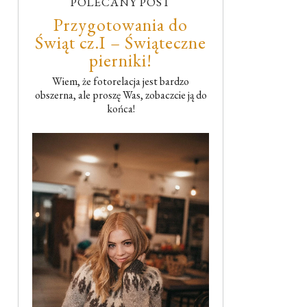
POLECANY POST
Przygotowania do
Świąt cz.I – Świąteczne
pierniki!
Wiem, że fotorelacja jest bardzo
obszerna, ale proszę Was, zobaczcie ją do
końca!