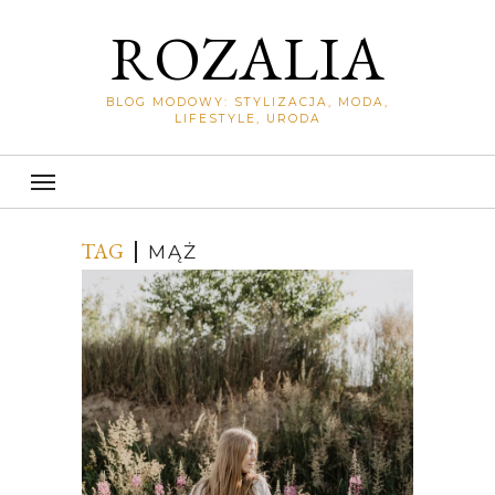
ROZALIA
BLOG MODOWY: STYLIZACJA, MODA,
LIFESTYLE, URODA
TAG
MĄŻ