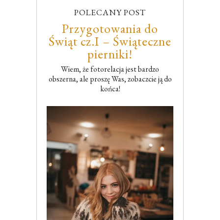
POLECANY POST
Przygotowania do
Świąt cz.I – Świąteczne
pierniki!
Wiem, że fotorelacja jest bardzo
obszerna, ale proszę Was, zobaczcie ją do
końca!