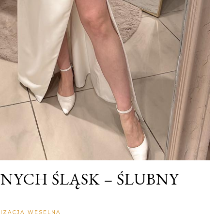
BNYCH ŚLĄSK – ŚLUBNY
Rozalia
IZACJA WESELNA