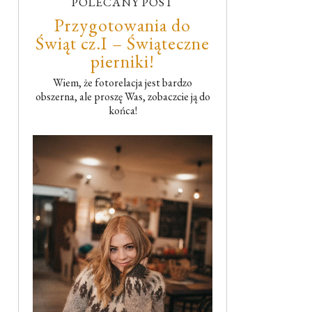
POLECANY POST
Przygotowania do
Świąt cz.I – Świąteczne
pierniki!
Wiem, że fotorelacja jest bardzo
obszerna, ale proszę Was, zobaczcie ją do
końca!