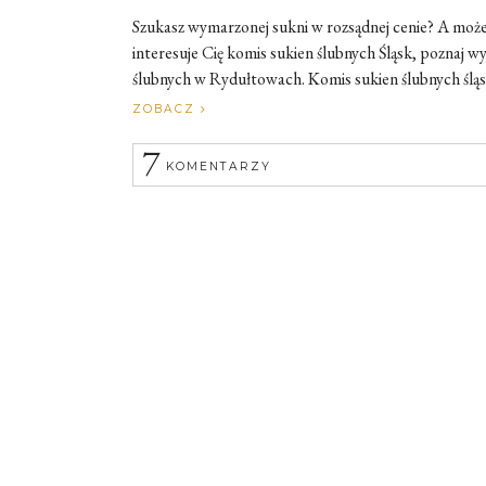
Szukasz wymarzonej sukni w rozsądnej cenie? A może c
interesuje Cię komis sukien ślubnych Śląsk, poznaj 
ślubnych w Rydułtowach. Komis sukien ślubnych śląsk 
ZOBACZ
7
KOMENTARZY