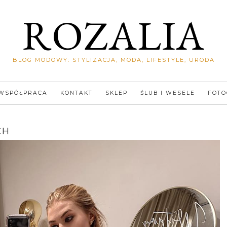
ROZALIA
BLOG MODOWY: STYLIZACJA, MODA, LIFESTYLE, URODA
WSPÓŁPRACA
KONTAKT
SKLEP
ŚLUB I WESELE
FOTO
CH