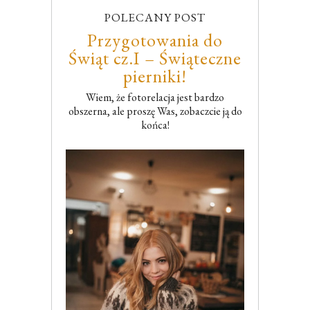
POLECANY POST
Przygotowania do
Świąt cz.I – Świąteczne
pierniki!
Wiem, że fotorelacja jest bardzo
obszerna, ale proszę Was, zobaczcie ją do
końca!