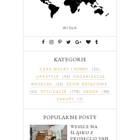
WISŁA
KATEGORIE
CZAS WOLNY I HOBBY
(32)
LIFESTYLE
(55)
ORGANIZACJA
WESELNA
(35)
SESJE ZDJĘCIOWE
(63)
STYLIZACJE
(178)
URODA
(38)
ZAKUPY
(7)
POPULARNE POSTY
WESELE NA
ŚLĄSKU Z
PROSECCO VAN