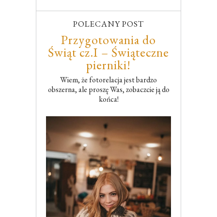
POLECANY POST
Przygotowania do
Świąt cz.I – Świąteczne
pierniki!
Wiem, że fotorelacja jest bardzo
obszerna, ale proszę Was, zobaczcie ją do
końca!