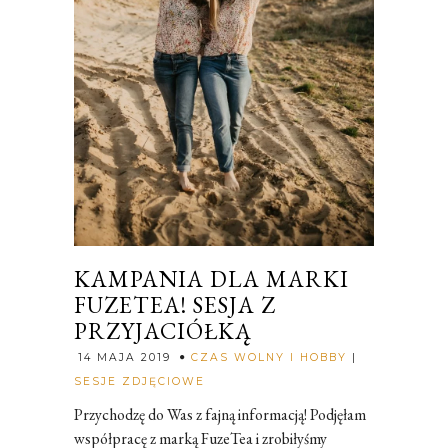
KAMPANIA DLA MARKI
FUZETEA! SESJA Z
PRZYJACIÓŁKĄ
14 MAJA 2019
CZAS WOLNY I HOBBY
|
Rozalia
SESJE ZDJĘCIOWE
Przychodzę do Was z fajną informacją! Podjęłam
współpracę z marką FuzeTea i zrobiłyśmy