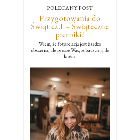
POLECANY POST
Przygotowania do
Świąt cz.I – Świąteczne
pierniki!
Wiem, że fotorelacja jest bardzo
obszerna, ale proszę Was, zobaczcie ją do
końca!