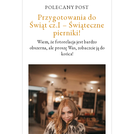
POLECANY POST
Przygotowania do
Świąt cz.I – Świąteczne
pierniki!
Wiem, że fotorelacja jest bardzo
obszerna, ale proszę Was, zobaczcie ją do
końca!